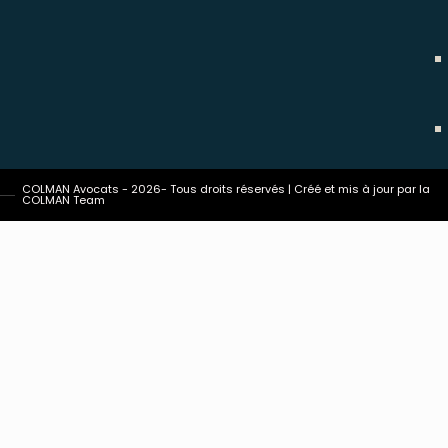
COLMAN Avocats - 2026- Tous droits réservés | Créé et mis à jour par la
COLMAN Team