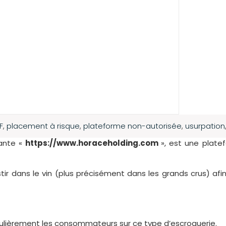
F
,
placement à risque
,
plateforme non-autorisée
,
usurpation
vante «
https://www.horaceholding.com
», est une plate
ir dans le vin (plus précisément dans les grands crus) af
égulièrement les consommateurs sur ce type d’escroquerie.