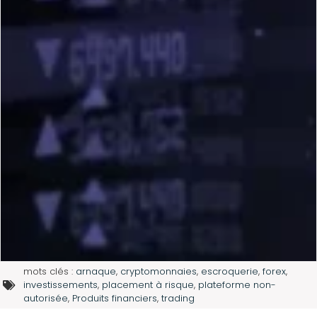
mots clés :
arnaque
,
cryptomonnaies
,
escroquerie
,
forex
,
investissements
,
placement à risque
,
plateforme non-
autorisée
,
Produits financiers
,
trading