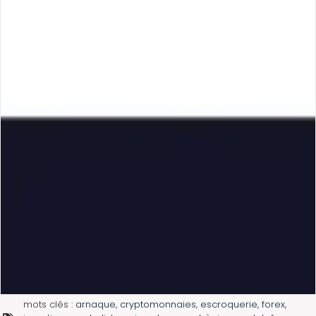
mots clés :
arnaque
,
cryptomonnaies
,
escroquerie
,
forex
,