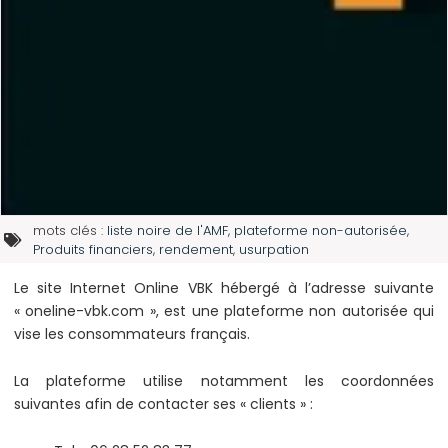
mots clés :
liste noire de l'AMF
,
plateforme non-autorisée
,
Produits financiers
,
rendement
,
usurpation
Le site Internet Online VBK hébergé à l’adresse suivante
« oneline-vbk.com », est une plateforme non autorisée qui
vise les consommateurs français.
La plateforme utilise notamment les coordonnées
suivantes afin de contacter ses « clients » :