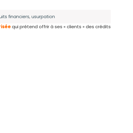
uits financiers
,
usurpation
risée
qui prétend offrir à ses « clients » des crédits