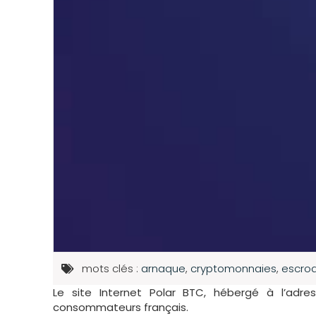
mots clés :
arnaque
,
cryptomonnaies
,
escroq
Le site Internet Polar BTC, hébergé à l’adr
consommateurs français.