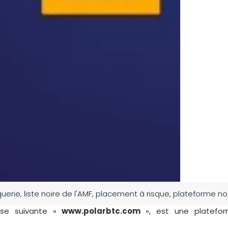
uerie
,
liste noire de l'AMF
,
placement à risque
,
plateforme no
esse suivante «
www.polarbtc.com
», est une platefor