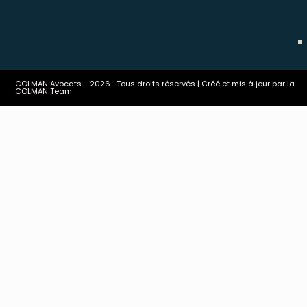
COLMAN Avocats - 2026- Tous droits réservés | Créé et mis à jour par la
COLMAN Team