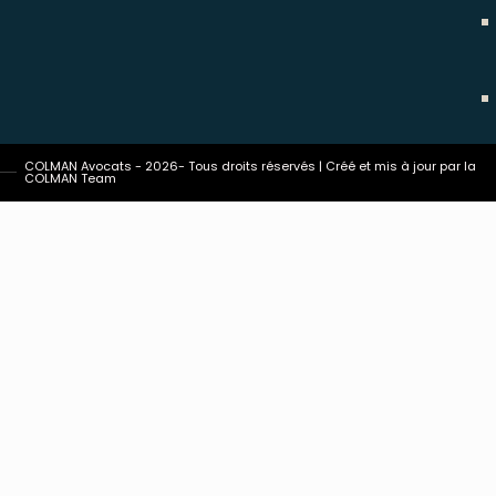
COLMAN Avocats - 2026- Tous droits réservés | Créé et mis à jour par la
COLMAN Team