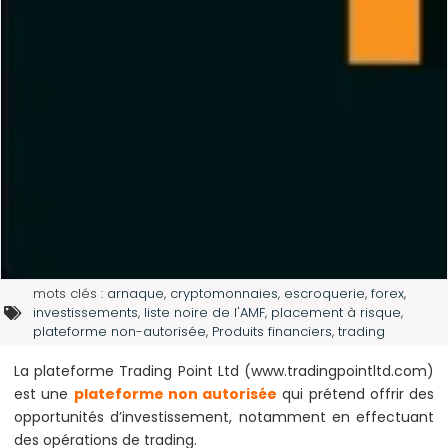
mots clés :
arnaque
,
cryptomonnaies
,
escroquerie
,
forex
,
investissements
,
liste noire de l'AMF
,
placement à risque
,
plateforme non-autorisée
,
Produits financiers
,
trading
La plateforme Trading Point Ltd (www.tradingpointltd.com)
est une
plateforme non autorisée
qui prétend offrir des
opportunités d’investissement, notamment en effectuant
des opérations de trading.