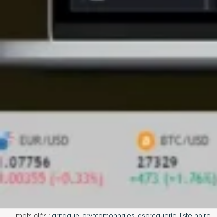
mots clés :
arnaque
,
cryptomonnaies
,
escroquerie
,
liste noire