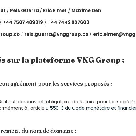
hur
/
Reis Guerra
/
Eric Elmer
/
Maxime Den
/
+44 7507 489819
/
+44 7442 037600
roup.co
/
reis.guerra@vnggroup.co
/
eric.elmer@vngg
és sur la plateforme VNG Group :
un agrément pour les services proposés :
r, il est dorénavant obligatoire de le faire pour les soci
ormément à l’article
L. 550-3 du Code monétaire et financie
strement du nom de domaine :