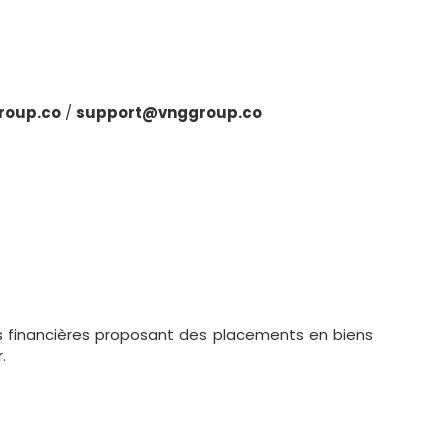
roup.co
/
support@vnggroup.co
étés financières proposant des placements en biens
r
.