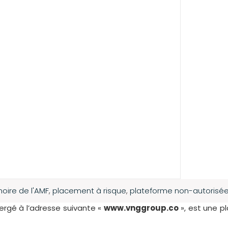
 noire de l'AMF
,
placement à risque
,
plateforme non-autorisé
ergé à l’adresse suivante «
www.vnggroup.co
», est une 