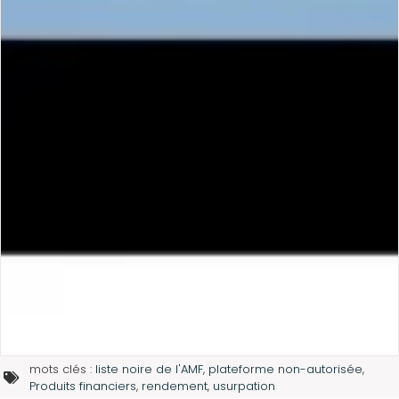
mots clés :
liste noire de l'AMF
,
plateforme non-autorisée
,
Produits financiers
,
rendement
,
usurpation