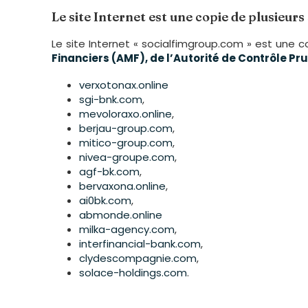
Le site Internet est une copie de plusieurs
Le site Internet « socialfimgroup.com » est une 
Financiers (AMF), de l’Autorité de Contrôle Pr
verxotonax.online
sgi-bnk.com
,
mevoloraxo.online
,
berjau-group.com
,
mitico-group.com
,
nivea-groupe.com
,
agf-bk.com
,
bervaxona.online
,
ai0bk.com
,
abmonde.online
milka-agency.com
,
interfinancial-bank.com
,
clydescompagnie.com
,
solace-holdings.com
.