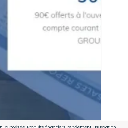
n-autorisée
,
Produits financiers
,
rendement
,
usurpation