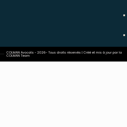
COLMAN Avocats - 2026- Tous droits réservés | Créé et mis à jour par la
COLMAN Team