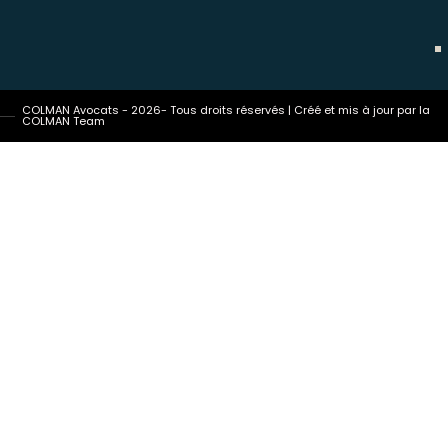
COLMAN Avocats - 2026- Tous droits réservés | Créé et mis à jour par la
COLMAN Team