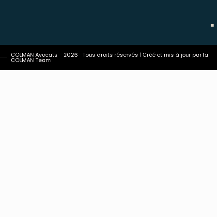
COLMAN Avocats - 2026- Tous droits réservés | Créé et mis à jour par la
COLMAN Team