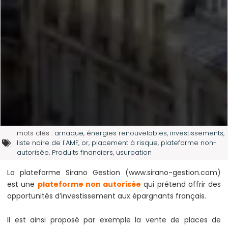
mots clés :
arnaque
,
énergies renouvelables
,
investissements
,
liste noire de l'AMF
,
or
,
placement à risque
,
plateforme non-
autorisée
,
Produits financiers
,
usurpation
La plateforme Sirano Gestion (www.sirano-gestion.com)
est une
plateforme non autorisée
qui prétend offrir des
opportunités d’investissement aux épargnants français.
Il est ainsi proposé par exemple la vente de places de