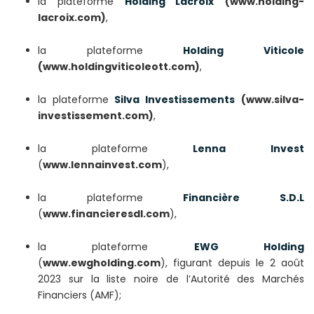
la plateforme
Holding Lacroix
(www.holding-
lacroix.com)
,
la plateforme
Holding Viticole
(www.holdingviticoleott.com)
,
la plateforme
Silva Investissements
(www.silva-
investissement.com)
,
la plateforme
Lenna Invest
(
www.lennainvest.com
),
la plateforme
Financière S.D.L
(
www.financieresdl.com
),
la plateforme
EWG Holding
(
www.ewgholding.com
), figurant depuis le 2 août
2023 sur la liste noire de l’Autorité des Marchés
Financiers (AMF);