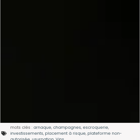
mots clés :
arnaque
,
champagnes
,
escroquerie
,
investissements
,
placement à risque
,
plateforme non-
autorisée
,
usurpation
,
Vins