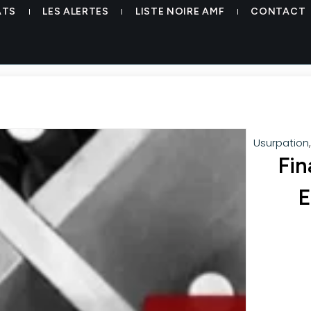
ATS
LES ALERTES
LISTE NOIRE AMF
CONTACT
Usurpation
Fin
E