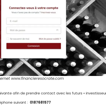
nternet w
ww.
financieresocrate.com
vante afin de prendre contact avec les futurs « investisseur
léphone suivant :
0187681577