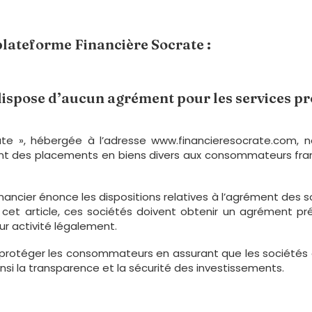
plateforme Financière Socrate :
ispose d’aucun agrément pour les services pr
rate », hébergée à l’adresse www.financieresocrate.com, 
osant des placements en biens divers aux consommateurs fr
 financier énonce les dispositions relatives à l’agrément de
 cet article, ces sociétés doivent obtenir un agrément p
eur activité légalement.
de protéger les consommateurs en assurant que les société
nsi la transparence et la sécurité des investissements.