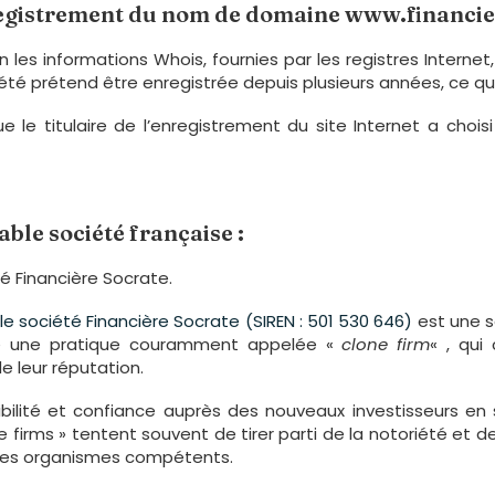
nregistrement du nom de domaine www.financie
n les informations Whois, fournies par les registres Interne
iété prétend être enregistrée depuis plusieurs années, ce qu
 le titulaire de l’enregistrement du site Internet a choi
able société française :
é Financière Socrate.
le société Financière Socrate (SIREN : 501 530 646)
est une s
re une pratique couramment appelée «
clone firm
« , qui
e leur réputation.
ibilité et confiance auprès des nouveaux investisseurs en
e firms » tentent souvent de tirer parti de la notoriété et 
r les organismes compétents.