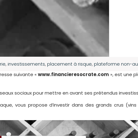
rie
,
investissements
,
placement à risque
,
plateforme non-au
dresse suivante «
www.financieresocrate.com
», est une p
éseaux sociaux pour mettre en avant ses prétendus investi
naque, vous propose d’investir dans des grands crus (vi